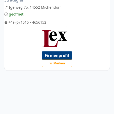
Strategien.
📍 Igelweg 7o, 14552 Michendorf
🕒
geöffnet
☎️ +49 (0) 1515 - 4656152
Firmenprofil
☆ Merken