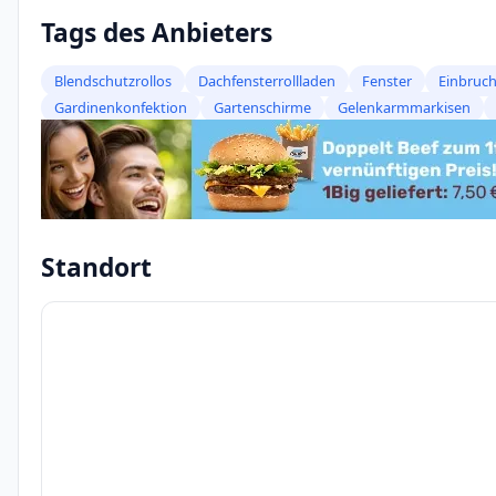
Tags des Anbieters
Blendschutzrollos
Dachfensterrollladen
Fenster
Einbru
Gardinenkonfektion
Gartenschirme
Gelenkarmmarkisen
Standort