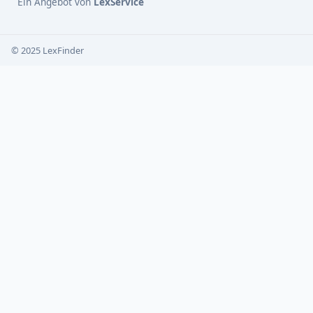
Ein Angebot von
LexService
© 2025 LexFinder