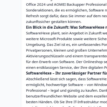
Office 2024 und AOMEI Backupper Professional 
Sonderaktionen, die es ermöglichen, Software no
Refresh sorgt dafür, dass Sie immer auf dem neu
zukunftssicher gestalten können.
Ein Blick in die Zukunft: Was SoftwareHexe 
SoftwareHexe plant, sein Angebot in Zukunft w
weitere Microsoft-Produkte sowie weitere Siche
Umgebung. Das Ziel ist es, ein umfassendes Port
Privatpersonen, kleinen und großen Unternehme
Aktivierungsschlüsseln und einem transparente
für den Erwerb von Software. Der Onlineshop s
einen erstklassigen Service, der Ihre digitalen 
SoftwareHexe – Ihr zuverlässiger Partner f
Abschließend lässt sich sagen, dass SoftwareHe
ermöglicht, hochwertige Software – von Windo
Professional – legal und günstig zu kaufen. Dank
benutzerfreundlichen Website und dem exzellen
besten Händen. Ob Sie Ihre IT-Infrastruktur mode