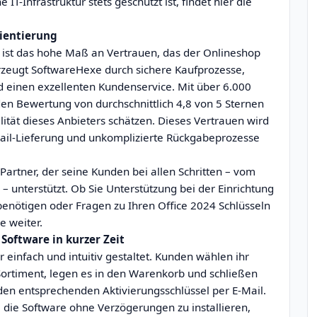
T-Infrastruktur stets geschützt ist, findet hier die
ientierung
ist das hohe Maß an Vertrauen, das der Onlineshop
rzeugt SoftwareHexe durch sichere Kaufprozesse,
nd einen exzellenten Kundenservice. Mit über 6.000
n Bewertung von durchschnittlich 4,8 von 5 Sternen
lität dieses Anbieters schätzen. Dieses Vertrauen wird
Mail-Lieferung und unkomplizierte Rückgabeprozesse
 Partner, der seine Kunden bei allen Schritten – vom
g – unterstützt. Ob Sie Unterstützung bei der Einrichtung
nötigen oder Fragen zu Ihren Office 2024 Schlüsseln
e weiter.
Software in kurzer Zeit
 einfach und intuitiv gestaltet. Kunden wählen ihr
rtiment, legen es in den Warenkorb und schließen
 den entsprechenden Aktivierungsschlüssel per E-Mail.
s, die Software ohne Verzögerungen zu installieren,