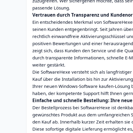
zuzugreifen. Wer sichergehen möchte, dass seine I
passende Lösung.
Vertrauen durch Transparenz und Kundenor
Ein entscheidendes Merkmal von SoftwareHexe 
seinen Kunden entgegenbringt. Seit Jahren übe
rechtlich einwandfreie Aktivierungsschlüssel u
positiven Bewertungen und einer herausragende
zeigt sich, dass Kunden den Service und die Qua
durch transparente Informationen, schnelle E-
weiter gestärkt.
Die SoftwareHexe versteht sich als langfristiger
Kauf über die Installation bis hin zur Aktivierun
Ihrer neuen Windows-Software kaufen-Lösung be
haben, der kompetente Support hilft Ihnen gern
Einfache und schnelle Bestellung: Ihre neue 
Der Bestellprozess bei SoftwareHexe ist denkbar
gewünschtes Produkt aus dem umfangreichen So
den Kauf ab. Innerhalb kurzer Zeit erhalten sie
Diese sofortige digitale Lieferung ermöglicht e