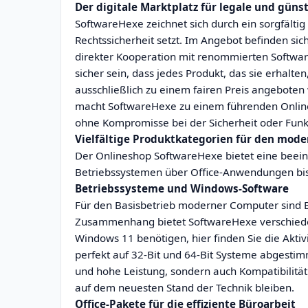
Der digitale Marktplatz für legale und güns
SoftwareHexe zeichnet sich durch ein sorgfältig 
Rechtssicherheit setzt. Im Angebot befinden sich
direkter Kooperation mit renommierten Softwa
sicher sein, dass jedes Produkt, das sie erhalt
ausschließlich zu einem fairen Preis angeboten
macht SoftwareHexe zu einem führenden Online
ohne Kompromisse bei der Sicherheit oder Funk
Vielfältige Produktkategorien für den mo
Der Onlineshop SoftwareHexe bietet eine beein
Betriebssystemen über Office-Anwendungen bis z
Betriebssysteme und Windows-Software
Für den Basisbetrieb moderner Computer sind B
Zusammenhang bietet SoftwareHexe verschiede
Windows 11 benötigen, hier finden Sie die Aktiv
perfekt auf 32-Bit und 64-Bit Systeme abgestimm
und hohe Leistung, sondern auch Kompatibilität
auf dem neuesten Stand der Technik bleiben.
Office-Pakete für die effiziente Büroarbeit