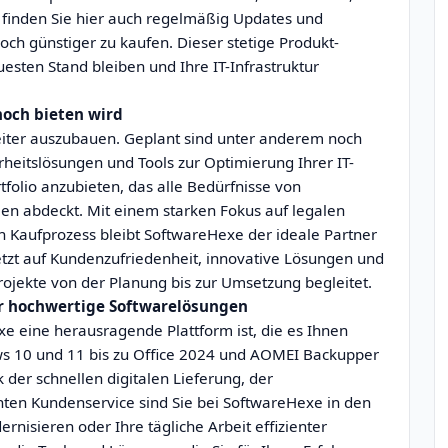
finden Sie hier auch regelmäßig Updates und
ch günstiger zu kaufen. Dieser stetige Produkt-
esten Stand bleiben und Ihre IT-Infrastruktur
noch bieten wird
eiter auszubauen. Geplant sind unter anderem noch
rheitslösungen und Tools zur Optimierung Ihrer IT-
folio anzubieten, das alle Bedürfnisse von
n abdeckt. Mit einem starken Fokus auf legalen
n Kaufprozess bleibt SoftwareHexe der ideale Partner
etzt auf Kundenzufriedenheit, innovative Lösungen und
Projekte von der Planung bis zur Umsetzung begleitet.
ür hochwertige Softwarelösungen
xe eine herausragende Plattform ist, die es Ihnen
ws 10 und 11 bis zu Office 2024 und AOMEI Backupper
 der schnellen digitalen Lieferung, der
ten Kundenservice sind Sie bei SoftwareHexe in den
rnisieren oder Ihre tägliche Arbeit effizienter